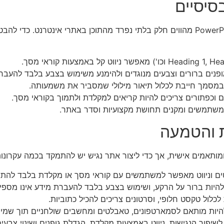
סיסיים
דיגיטליים כמו PDF, Word או PowerPoint מהווים חלק בלתי נפרד מהתוכן באתרי 
ופנים ברורים וצבעים מנוגדים ולהימנע משימוש בצבע בלבד להעבר
במסמך חייבת לכלול תיאור מילולי שמסביר את משמעותה.
ם וכפתורים צריכים להיות קריאים למקלדת ולתמוך בקוראי מסך.
משתמשים ומקנים תחושת מקצועיות וסדר באתר.
ת והטמעה
תאמים אישית, אך כדי ליצור אתר נגיש יש להתמקד בכמה עקרונות
ריטים וניווט מאפשר למשתמשים עם קוראי מסך או מקלדת בלבד להת
 להיות ברור על הרקע, ושימוש בצבע בלבד להעברת מידע אינו מספיק
לכלול טקסט חלופי, וסרטונים צריכים להכיל כתוביות.
להיות מותאם לסמארטפונים, טאבלטים ומחשבים שולחניים תוך שמיר
לשיפור הנגישות, ניווט באמצעות מקלדת, הגדלת גופנים ושינוי צבעי