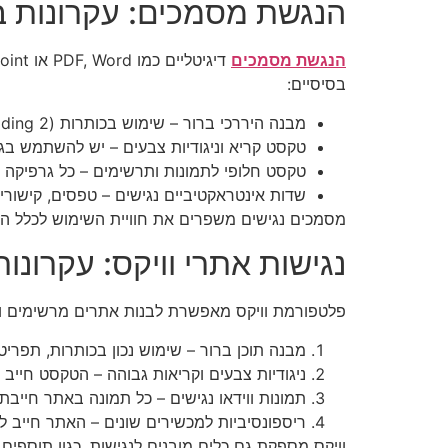
הנגשת מסמכים: עקרונות ב
הנגשת מסמכים
בסיסיים:
מבנה היררכי ברור – שימוש בכותרות (Heading 1, Heading 2 וכו') מאפשר ניווט קל באמצעות קוראי מסך.
טקסט קריא וניגודיות צבעים – יש להשתמש בג
טקסט חלופי לתמונות ותרשימים – כל גרפיקה 
שדות אינטראקטיביים נגישים – טפסים, קישורי
מסמכים נגישים משפרים את חוויית השימוש לכלל ה
נגישות אתרי וויקס: עקרונו
פלטפורמת וויקס מאפשרת לבנות אתרים מרשימים ומו
מבנה תוכן ברור – שימוש נכון בכותרות, תפ
ניגודיות צבעים וקריאות גבוהה – הטקסט חייב
תמונות ווידאו נגישים – כל תמונה באתר חייבת 
ריספונסיביות למכשירים שונים – האתר חייב 
וויקס מספקת גם כלים מובנים לנגישות, כגון תוספים 