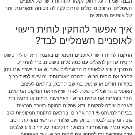
הבנה ושמירה על החוק הקשור ללוחיות רישוי של אופניים
חשמליים, הרוכבים יכולים לתרום לקהילה בטוחה ומאורגנת יותר
של אופניים חשמליים.
איך אפשר להתקין לוחית רישוי
לאופניים חשמליים לבד?
התקנת לוחית רישוי לאופניים חשמליים בעצמך היא תהליך פשוט
יחסית שניתן להשלים עם כמה כלים פשוטים. כדי להתחיל,
תצטרך לוודא שלאופניים החשמליים שלך יש אזור ייעודי שבו ניתן
לחבר את לוחית הרישוי בצורה מאובטחת. זה עשוי להיות כרוך
בקידוח חורים או שימוש בתושבות דבק, בהתאם לעיצוב
האופניים החשמליים שלך. לאחר שזיהית את המיקום המתאים,
חבר בזהירות את לוחית הרישוי באמצעות ברגים או ברגים כדי
לאבטח אותה למקומה. ודא שהלוח ממוקם בצורה הנראית
בבירור למשתמשי דרך אחרים ובהתאם לתקנות המקומיות לגבי
גובה ומיקום. לבסוף, בדוק שוב שלוחית הרישוי מהודקת היטב
ושלא סביר שתשתחרר במהלך הרכיבות. על ידי ביצוע שלבים
אלה והקדשת זמן להתקין את לוחית הרישוי של האופניים