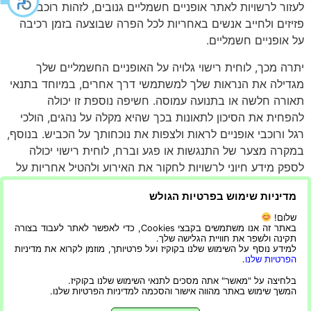
לעזור לרשויות לאתר אופניים חשמליים גנובים, לזהות רוכבים
פזיזים ולחייב אנשים באחריות לכל הפרה שבוצעה בזמן רכיבה
על אופניים חשמליים.
יתרה מכך, לוחית רישוי גלויה על האופניים החשמליים שלך
מגדילה את הנראות שלך למשתמשי דרך אחרים, במיוחד בתנאי
תאורה חלשה או בתנועה עמוסה. חשיפה נוספת זו יכולה
להפחית את הסיכון לתאונות בכך שהיא מקלה על נהגים, הולכי
רגל ורוכבי אופניים לראות ולצפות את נוכחותך על הכביש. בנוסף,
במקרה מצער של התנגשות או פגע וברח, לוחית רישוי יכולה
לספק מידע חיוני לרשויות לחקור את האירוע ולהטיל אחריות על
גורמים אחראיים.
מדיניות שימוש בפרטיות הגולש
התקנת
לוחית רישוי לאופניים חשמליים
שלך לא רק מבטיחה
שלום!
שאתה ציות לחוק, אלא היא גם מספקת רמה נוספת של
באתר זה אנו משתמשים בקבצי Cookies, כדי לאפשר לאתר לעבוד בצורה
תקינה ולשפר את חוויית הגלישה שלך.
בטיחות וזיהוי. מדריך מקיף זה נועד לעזור לך להבין את
למידע נוסף על השימוש שלנו בקוקיז ועל פרטיותך, מוזמן לקרוא את מדיניות
התהליך, את המשמעות והיתרונות הנלווים אליו. אז, אל
הפרטיות שלנו
.
תחכו, קבל רישיון לאופניים חשמליים עוד היום ורכב בראש
בלחיצה על "מאשר" אתה מסכים לתנאי השימוש שלנו בקוקיז.
המשך שימוש באתר מהווה אישור והסכמה למדיניות הפרטיות שלנו.
שקט.