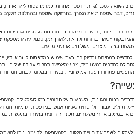
בהשוואה לטכנולוגיות הדפסה אחרות, כמו מדפסות לייזר או דיו, ב
טונרים, דבר שמפחית את הצורך בתחזוקה שוטפת ובהחלפת חלקים מ
לגבוהה במיוחד, במיוחד כשמדובר בהדפסת טקסטים וגרפיקות פש
בקות יישארו ברורות וקריאות לאורך זמן. טכנולוגיה זו מספקת יצ
שות בזיהוי מוצרים, משלוחים או תיוג מדפים.
הדפיס במהירות ובדיוק רב. בעת שימוש במדפסות לייזר או דיו, ייתכ
לה להדפיס כמעט מיד, מה שמאפשר תהליכי עבודה יעילים יותר.
חפשים פתרון הדפסה גמיש ונייד, במיוחד במקומות בהם המרווח מ
שייה?
ם רבות ומגוונות, ומשפיעות על תחומים כמו לוגיסטיקה, קמעונאות
על תהליכי עבודה ולהפחית טעויות אנוש. במדפסות תרמיות, המידע
 או במעקב אחרי משלוחים. תכונה זו חיונית במיוחד בתעשיות כמו ל
קים לשפר את חוויית הלקוח. בקמעונאות, לדוגמה, ניתן להשתמש ב