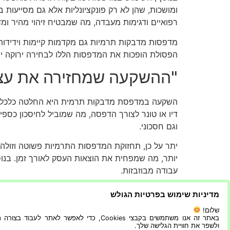
ומושכות, שהן לא רק פונקציונליות אלא גם מסייעות 
רפואיים ודגימות מעבדה, מה שמבטיח זיהוי מהיר ומדו
מדפסות מדבקות תרמיות גם מקדמות קיימות וידידותי
הפסולת הופכות את המדפסות הללו לבחירה ירוקה י
"ההשקעה שמחזירה את עצ
השקעה במדפסת מדבקות תרמית היא החלטה כלכלית נ
דיו או טונר לצורך הדפסה, מה שמוביל לחיסכון כס
וגם חסכוני.
יתר על כן, תחזוקת המדפסות התרמיות פשוטה וזולה י
יותר, מה שמפחית את הוצאות העסק לאורך זמן. בנו
עבודה מבוזבזות.
חיסכון נוסף נובע מהאפשרות להדפיס מדבקות בצורה
מדיניות שימוש בפרטיות הגולש
תהליכי העבודה ומפחית את הפסולת, הן מבחינת חומר
שלום!
באתר זה אנו משתמשים בקבצי Cookies, כדי לאפשר לאתר לעבוד בצ
בנוסף, הדיוק והמהירות של המדפסת התרמית משפרים
ולשפר את חוויית הגלישה שלך.