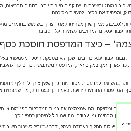
בשיפור המותג וביצירת חוויית קנייה חיובית יותר. בתחום הבריאות,
יק, ומפחית את הסיכון לטעויות מסוכנות.
ות לסביבה, מכיוון שהן מפחיתות את הצורך בשימוש בחומרים מתכל
ותר עבור עסקים המחויבים לשמירה על הסביבה.
מה" – כיצד המדפסת חוסכת כסף
בונה עבור עסקים רבים, שכן היא מספקת חיסכון משמעותי בעלויו
פי ניכר לאורך זמן. במקום זאת, המדפסת משתמשת בחום כדי להעב
ותר בהשוואה למדפסות מסורתיות. כיוון שאין צורך להחליף מחסניות 
סף, המדפסות התרמיות ידועות באמינותן ובעמידותן, מה שמפחית את
 מהירה ומדויקת, מה שמצמצם את כמות המדבקות הפגומות או השגו
ים והן מבחינת זמן עבודה, מה שמוביל לחיסכון כספי נוסף.
ורה תקינה
 את יעילות תהליך העבודה בעסק, דבר שמוביל לשיפור השירות ללקו