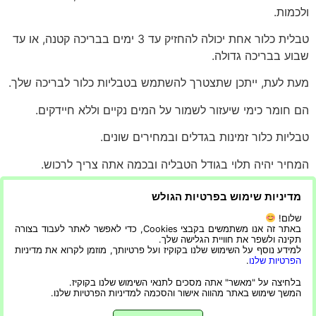
ולכמות.
טבלית כלור אחת יכולה להחזיק עד 3 ימים בבריכה קטנה, או עד
שבוע בבריכה גדולה.
מעת לעת, ייתכן שתצטרך להשתמש בטבליות כלור לבריכה שלך.
הם חומר כימי שיעזור לשמור על המים נקיים וללא חיידקים.
טבליות כלור זמינות בגדלים ובמחירים שונים.
המחיר יהיה תלוי בגודל הטבליה ובכמה אתה צריך לרכוש.
לדוגמה, שקית של 20 פאונד של טבליות כלור היא בערך $ 5
מדיניות שימוש בפרטיות הגולש
עבור חבילה של 10 פאונד.
שלום!
באתר זה אנו משתמשים בקבצי Cookies, כדי לאפשר לאתר לעבוד בצורה
העלות יכולה להשתנות בהתאם מאיפה אתה קונה אותם ואיזה
תקינה ולשפר את חוויית הגלישה שלך.
למידע נוסף על השימוש שלנו בקוקיז ועל פרטיותך, מוזמן לקרוא את מדיניות
סוג של בריכה יש לך.
הפרטיות שלנו
.
אתה צריך גם לקחת בחשבון את עלויות המשלוח אם הן לא
בלחיצה על "מאשר" אתה מסכים לתנאי השימוש שלנו בקוקיז.
המשך שימוש באתר מהווה אישור והסכמה למדיניות הפרטיות שלנו.
זמינות במקום.