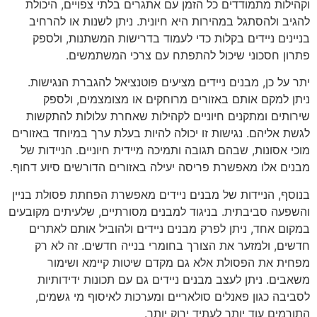
וקהילות מתמודדים כל הזמן עם אתגרים בלתי צפויים, היכולת
להגיב ולהסתגל במהירות היא חיונית. ניתן לשנות או להרחיב
בניינים ניידים בקלות כדי לעמוד בדרישות המשתנות, ולספק
פתרון חסכוני שיכול להתפתח עם צרכי המשתמשים.
יתר על כן, מבנים ניידים מציעים פוטנציאל להגברת הנגישות.
ניתן למקם אותם באזורים מרוחקים או מצומצמים, ולספק
שירותים ומתקנים חיוניים לקהילות שאחרת עלולות להתקשות
לגשת אליהם. נגישות זו יכולה להיות בעלת ערך במיוחד באזורים
מוכי אסונות, שבהם תגובה ותמיכה מיידית חיוניים. הניידות של
מבנים אלו מאפשרת פריסה יעילה באזורים הדורשים סיוע דחוף.
בנוסף, הניידות של מבנים ניידים מאפשרת הפחתת פסולת בניין
והשפעה סביבתית. בניגוד למבנים מסורתיים, שלעיתים מקובעים
במקום אחד, ניתן לפרק מבנים ניידים ולהוביל אותם לאתרים
חדשים, ולמזער את הצורך בחומרי בנייה חדשים. זה לא רק
מפחית את הפסולת אלא גם מקדם שיטות קיימא ושימור
משאבים. ניתן לעצב מבנים ניידים גם עם תכונות ידידותיות
לסביבה כגון פאנלים סולאריים ומערכות לאיסוף מי גשמים,
התורמים עוד יותר לעתיד ירוק יותר.