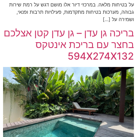
על בטיחות מלאה. במרכזי דיור אלו מושם דגש על רמת שירות
גבוהה, מערכות בטיחות מתקדמות, פעילויות תרבות ופנאי,
ושמירה על […]
בריכה גן עדן – גן עדן קטן אצלכם
בחצר עם בריכת אינטקס
594X274X132