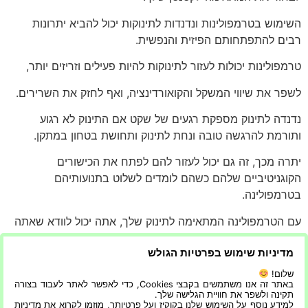
השימוש בטרמפולינות ונדנדות לתינוקות יכול להביא יתרונות
רבים להתפתחותם הפיזית והנפשית.
טרמפולינות יכולות לעזור לתינוקות להיות פעילים וזריזים יותר,
לשפר את שיווי המשקל והקואורדינציה, ואף לחזק את השרירים.
נדנדה לתינוק מספקת רגעים של שקט אם התינוק לא רגוע
ותורמת להרגשה טובה ונחת לתינוק ותחושת בטחון במתקן.
יתרה מכך, זה גם יכול לעזור להם לפתח את הכישורים
הקוגניטיביים שלהם כשהם לומדים לשלוט בתנועותיהם
בטרמפולינה.
עם הטרמפולינה המתאימה לתינוק שלך, אתה יכול לוודא שאתה
מספק לו סביבה בטוחה, מהנה ומעוררת.
מדיניות שימוש בפרטיות הגולש
במאמר זה נדון בהיבטים השונים של בחירת הטרמפולינה
שלום!
המתאימה לתינוקך
באתר זה אנו משתמשים בקבצי Cookies, כדי לאפשר לאתר לעבוד בצורה
תקינה ולשפר את חוויית הגלישה שלך.
למידע נוסף על השימוש שלנו בקוקיז ועל פרטיותך, מוזמן לקרוא את מדיניות
וכיצד היא יכולה להועיל לו מבחינה בריאותית והתפתחותית.